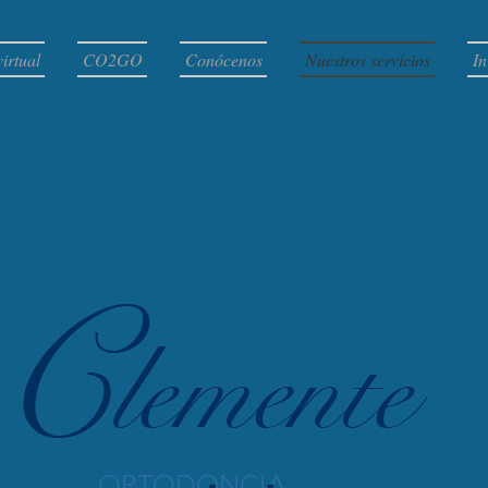
virtual
CO2GO
Conócenos
Nuestros servicios
In
C
lemente
.
.
ORTODONCIA