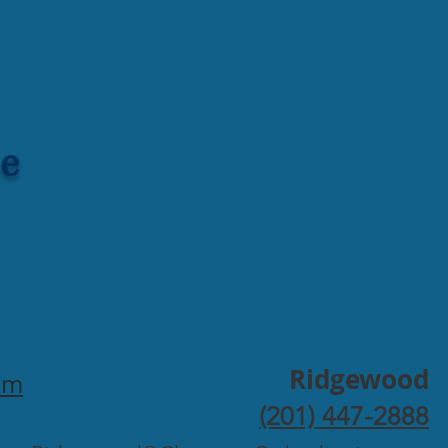
e
Ridgewood
om
(201) 447-2888