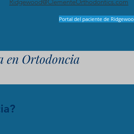
Ridgewood@ClementeOrthodontics.com
Portal del paciente de Ridgewo
da en Ortodoncia
ia?