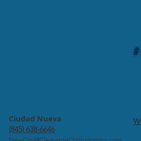
#
Ciudad Nueva
W
(845) 638-6646
NewCity@ClementeOrthodontics.com