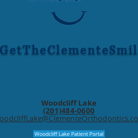
GetTheClementeSmil
Woodcliff Lake
(201)484-0600
oodcliffLake@ClementeOrthodontics.c
Woodcliff Lake Patient Portal