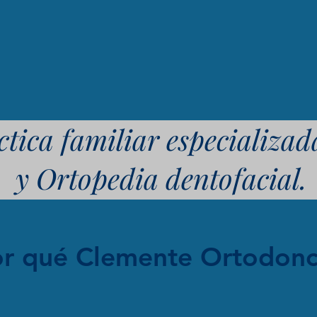
tica familiar especializa
y Ortopedia dentofacial.
r qué Clemente Ortodonc