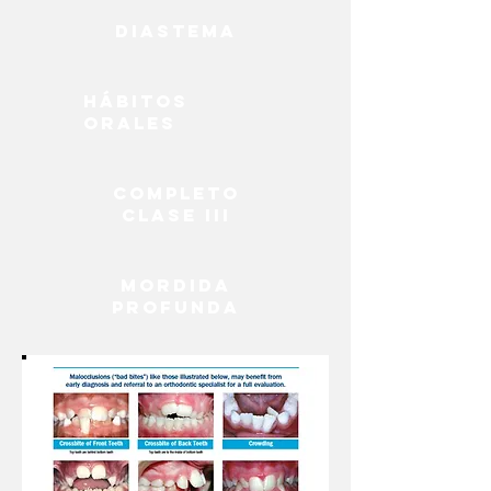
Diastema
Hábitos
orales
Completo
Clase III
Mordida
profunda