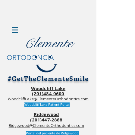
lemente
C
.
.
ORTODONCIA
#GetTheClementeSmile
Woodcliff Lake
(201)484-0600
WoodcliffLake@ClementeOrthodontics.com
Woodcliff Lake Patient Portal
Ridgewood
(201)447-2888
Ridgewood@ClementeOrthodontics.com
Portal del paciente de Ridgewood