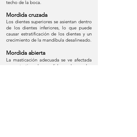
techo de la boca.
Mordida cruzada
Los dientes superiores se asientan dentro
de los dientes inferiores, lo que puede
causar estratificación de los dientes y un
crecimiento de la mandíbula desalineado.
Mordida abierta
La masticación adecuada se ve afectada
por este tipo de mordida, en la que los
dientes frontales superiores e inferiores no
se superponen. La mordida abierta puede
causar una serie de hábitos no deseados,
como empujar la lengua.
Apiñamiento
El apiñamiento ocurre cuando los dientes
no tienen suficiente espacio para salir de
la encía. El apiñamiento a menudo se
puede corregir mediante expansión y,
muchas veces, se puede evitar la