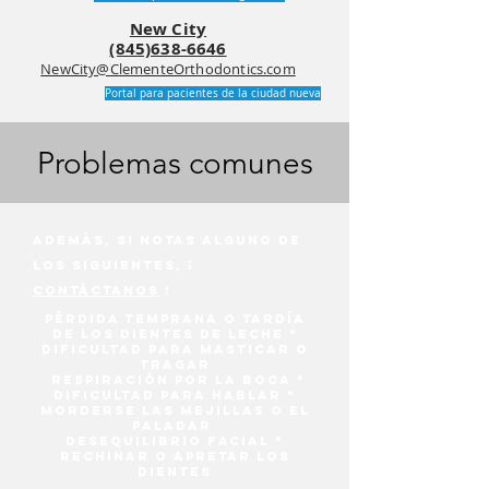
New City
(845)638-6646
NewCity@ClementeOrthodontics.com
Portal para pacientes de la ciudad nueva
Problemas comunes
Además, si notas alguno de
los siguientes, ¡
Contáctanos
!
Pérdida temprana o tardía
de los dientes de leche *
dificultad para masticar o
tragar
respiración por la boca *
dificultad para hablar *
morderse las mejillas o el
paladar
Desequilibrio facial *
rechinar o apretar los
dientes