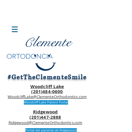
lemente
C
.
.
ORTODONCIA
#GetTheClementeSmile
Woodcliff Lake
(201)484-0600
WoodcliffLake@ClementeOrthodontics.com
Woodcliff Lake Patient Portal
Ridgewood
(201)447-2888
Ridgewood@ClementeOrthodontics.com
Portal del paciente de Ridgewood