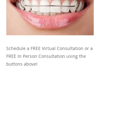
Schedule a FREE Virtual Consultation or a
FREE In Person Consultation using the
buttons above!
Previous
Next
Oficina de la Ciudad Nueva: 603 S.
Ruta 304 |
Nueva ciudad, NY 10956 | Tel:
(845) 638-6646
|
Fax:
(845) 638-6696
Oficina de Ridgewood: 60 W. Ridgewood
Ave. | Ridgewood, Nueva Jersey 07450 | Tel:
(201) 447-2888
| Fax:
(201) 447-3834