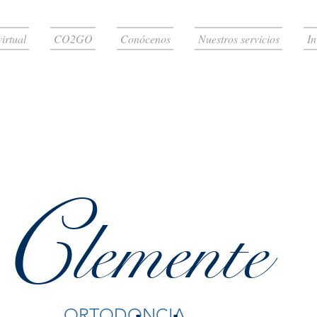
virtual
CO2GO
Conócenos
Nuestros servicios
In
C
lemente
.
.
ORTODONCIA