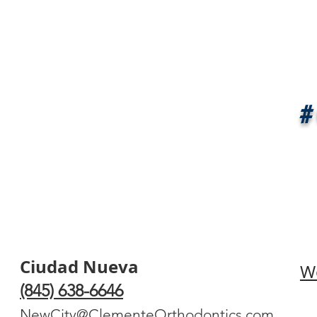
#
Ciudad Nueva
W
(845) 638-6646
NewCity@ClementeOrthodontics.com