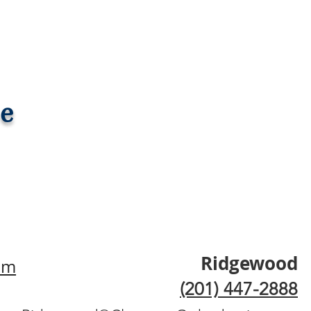
e
Ridgewood
om
(201) 447-2888