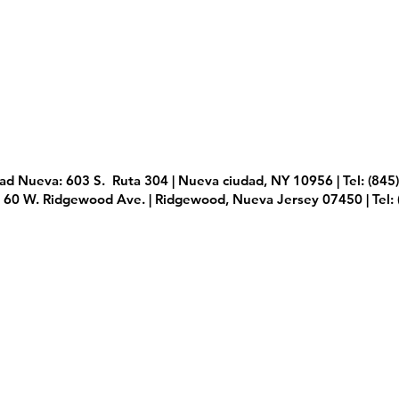
dad Nueva: 603 S.
Ruta 304 | Nueva ciudad, NY 10956 | Tel: (845
 60 W. Ridgewood Ave. | Ridgewood, Nueva Jersey 07450 | Tel: 
© Todos los derechos
Política de pr