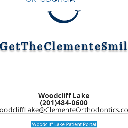
GetTheClementeSmil
Woodcliff Lake
(201)484-0600
oodcliffLake@ClementeOrthodontics.c
Woodcliff Lake Patient Portal