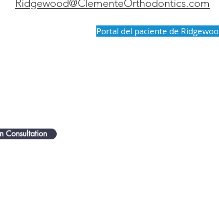
Ridgewood@ClementeOrthodontics.com
Portal del paciente de Ridgewo
n Consultation