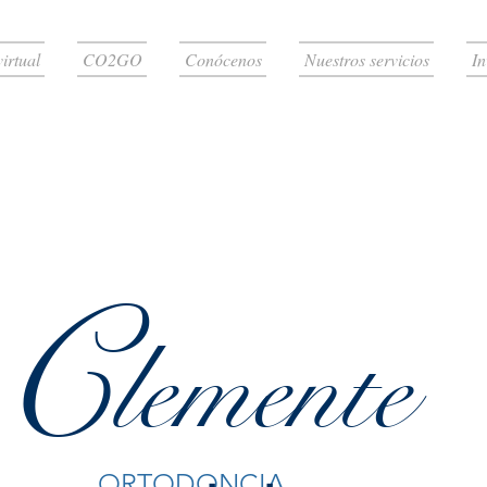
virtual
CO2GO
Conócenos
Nuestros servicios
In
C
lemente
.
.
ORTODONCIA