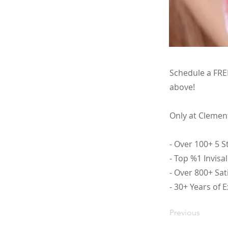
Schedule a FREE
above!
Only at Clemen
- Over 100+ 5 
- Top %1 Invisa
- Over 800+ Sat
- 30+ Years of 
Previous