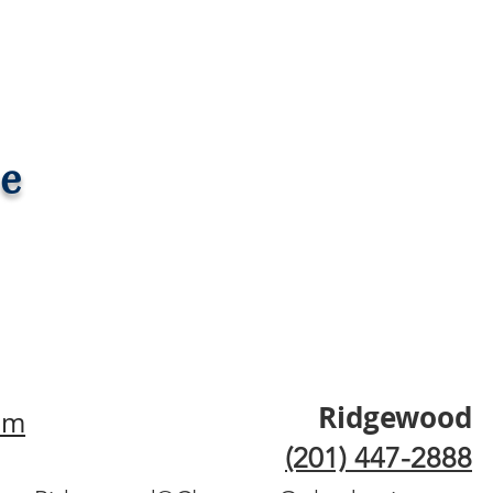
e
Ridgewood
om
(201) 447-2888