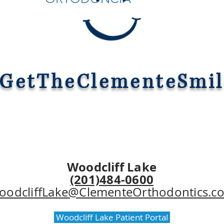
GetTheClementeSmil
Woodcliff Lake
(201)484-0600
oodcliffLake@ClementeOrthodontics.c
Woodcliff Lake Patient Portal