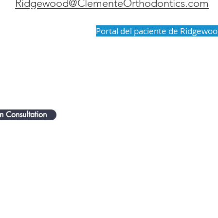
Ridgewood@ClementeOrthodontics.com
Portal del paciente de Ridgewo
n Consultation