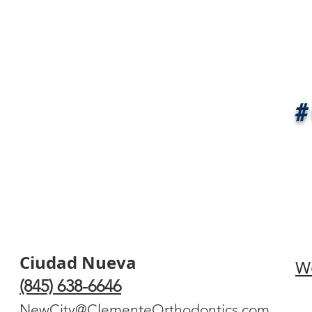
#
Ciudad Nueva
W
(845) 638-6646
NewCity@ClementeOrthodontics.com