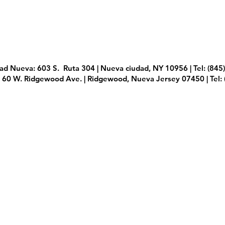
dad Nueva: 603 S.
Ruta 304 | Nueva ciudad, NY 10956 | Tel: (845
 60 W. Ridgewood Ave. | Ridgewood, Nueva Jersey 07450 | Tel: 
© Todos los derechos
Política de pr
vados